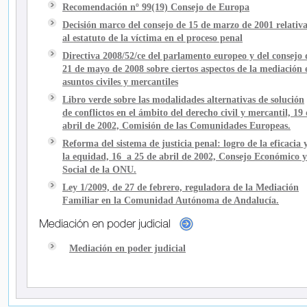
Recomendación nº 99(19) Consejo de Europa
Decisión marco del consejo de 15 de marzo de 2001 relativ
al estatuto de la víctima en el proceso penal
Directiva 2008/52/ce del parlamento europeo y del consejo 
21 de mayo de 2008 sobre ciertos aspectos de la mediación 
asuntos civiles y mercantiles
Libro verde sobre las modalidades alternativas de solución
de conflictos en el ámbito del derecho civil y mercantil, 19
abril de 2002, Comisión de las Comunidades Europeas.
Reforma del sistema de justicia penal: logro de la eficacia 
la equidad, 16 a 25 de abril de 2002, Consejo Económico y
Social de la ONU.
Ley 1/2009, de 27 de febrero, reguladora de la Mediación
Familiar en la Comunidad Autónoma de Andalucía.
Mediación en poder judicial